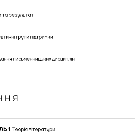
 та результат
втичні групи підтримки
ання письменницьких дисциплін
ННЯ
ЛЬ 1
. Теорія літератури