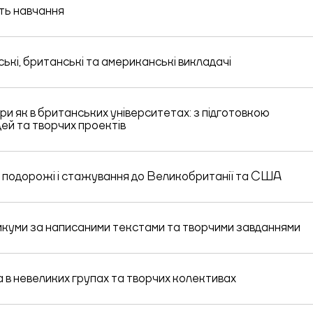
ть навчання
ські, британські та американські викладачі
ри як в британських університетах: з підготовкою
дей та творчих проектів
і подорожі і стажування до Великобританії та США
куми за написаними текстами та творчими завданнями
 в невеликих групах та творчих колективах