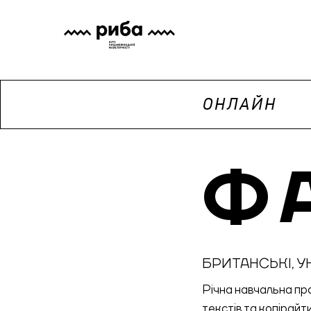
ОНЛАЙН
Ф
БРИТАНСЬКІ, У
Річна навчальна пр
текстів та копірайт