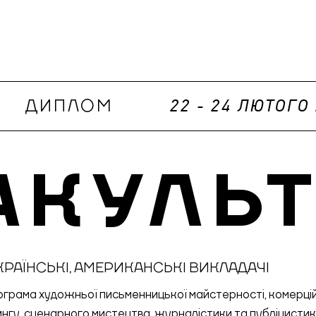
ДИПЛОМ
22 - 24 ЛЮТОГО
АКУЛЬТ
КРАЇНСЬКІ, АМЕРИКАНСЬКІ ВИКЛАДАЧІ
ограма художньої письменницької майстерності, комерці
ингу, сценарного мистецтва, журналістики та публіцистик