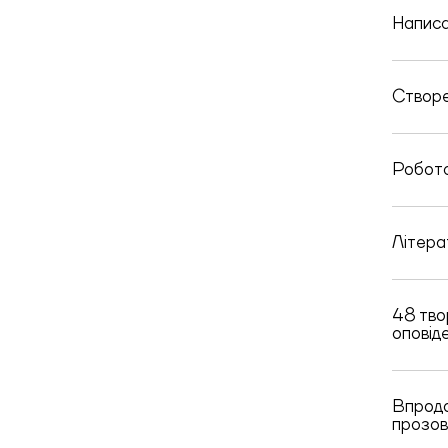
Написа
Створе
Робота
Літера
48 тво
оповід
Впродо
прозов