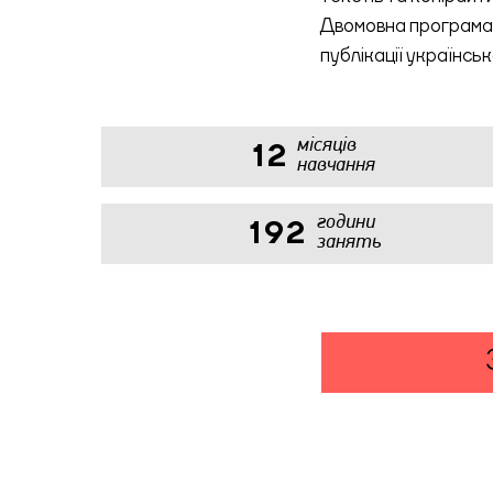
Двомовна програма 
публікації українсь
місяців
12
навчання
години
192
занять
Я