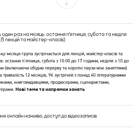
один раз на місяць: остання п'ятниця, субота та неділя
(8 лекцій та майстер-класів)
ці місяця група зустрічається для лекцій, майстер-класів та
в: остання п'ятниця, субота з 10:00 до 17 години, неділя з 10 до
ни (включаючи обідню перерву та короткі паузи між заняттями).
 тривалість 12 місяців, 96 зустрічей з понад 40 літературними
иками, книговидавцями, продюсерами, сценаристами,
терами.
Нові теми та напрямки занять
ня онлайн наживо, доступ до відеозаписів