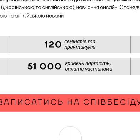
(українською та англійською), навчання онлайн. Стажув
кою та англійською мовами
семінарів та
120
практикумів
гривень вартість,
51 000
оплата частинами
ЗАПИСАТИСЬ НА СПІВБЕСІД