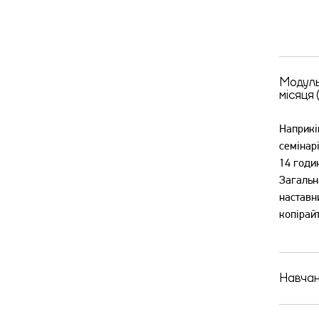
Модуль 
місяця 
Наприкін
семінарі
14 годи
Загальна
наставн
копірай
Навчан