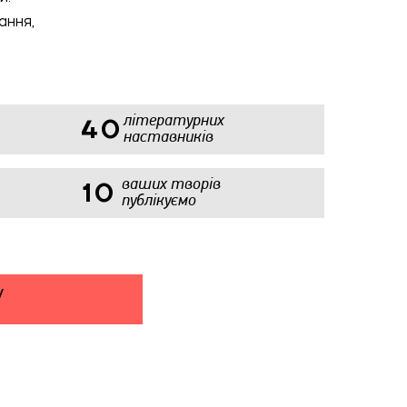
ання,
літературних
40
наставників
ваших творів
10
публікуємо
У