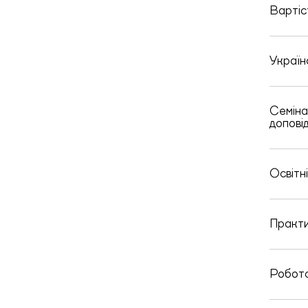
Вартіс
Україн
Семіна
допові
Освітн
Практи
Робота